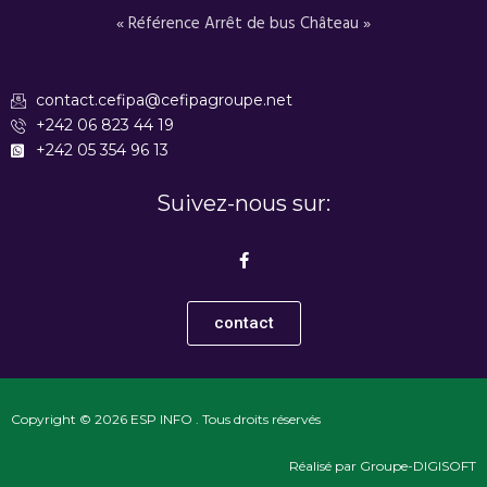
« Référence Arrêt de bus Château »
contact.cefipa@cefipagroupe.net
+242 06 823 44 19
+242 05 354 96 13
Suivez-nous sur:
F
a
c
e
b
contact
o
o
k
-
f
Copyright © 2026 ESP INFO . Tous droits réservés
Réalisé par Groupe-DIGISOFT