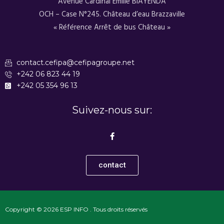
Avenue Cardinal Émilie BIAYENDA
OCH – Case N°245. Château d’eau Brazzaville
« Référence Arrêt de bus Château »
contact.cefipa@cefipagroupe.net
+242 06 823 44 19
+242 05 354 96 13
Suivez-nous sur:
F
a
c
e
b
contact
o
o
k
-
f
Copyright © 2026 ESP INFO . Tous droits réservés