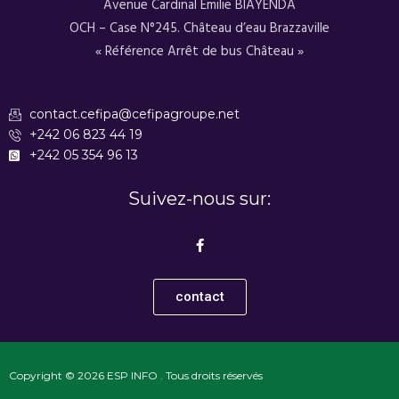
Avenue Cardinal Émilie BIAYENDA
OCH – Case N°245. Château d’eau Brazzaville
« Référence Arrêt de bus Château »
contact.cefipa@cefipagroupe.net
+242 06 823 44 19
+242 05 354 96 13
Suivez-nous sur:
F
a
c
e
b
contact
o
o
k
-
f
Copyright © 2026 ESP INFO . Tous droits réservés